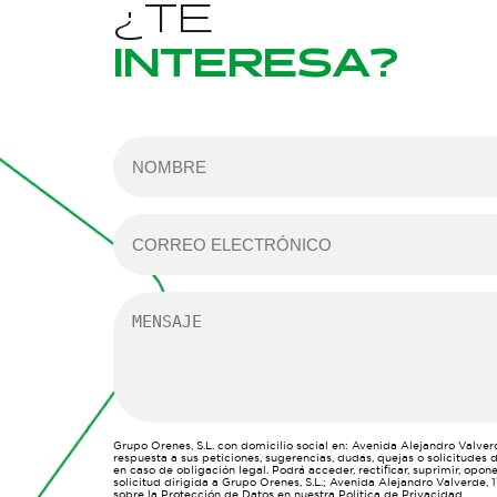
¿TE
INTERESA?
Grupo Orenes, S.L. con domicilio social en: Avenida Alejandro Valverd
respuesta a sus peticiones, sugerencias, dudas, quejas o solicitudes 
en caso de obligación legal. Podrá acceder, rectificar, suprimir, opo
solicitud dirigida a Grupo Orenes, S.L.; Avenida Alejandro Valverde,
sobre la Protección de Datos en nuestra Política de Privacidad.