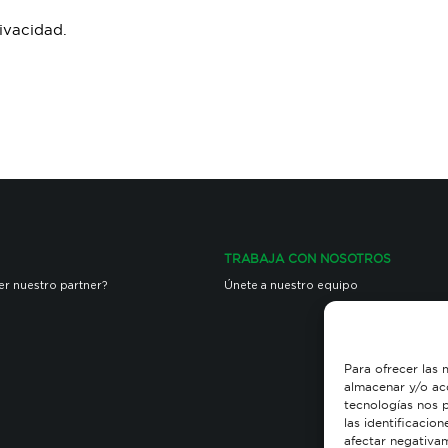
rivacidad
.
TRABAJA CON NOSOTROS
er nuestro partner?
Únete a nuestro equipo
Para ofrecer las 
almacenar y/o acc
tecnologías nos 
las identificacion
afectar negativam