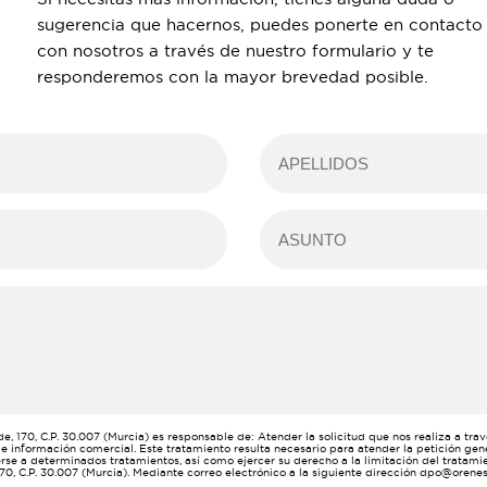
sugerencia que hacernos, puedes ponerte en contacto
con nosotros a través de nuestro formulario y te
responderemos con la mayor brevedad posible.
e, 170, C.P. 30.007 (Murcia) es responsable de: Atender la solicitud que nos realiza a tra
de información comercial. Este tratamiento resulta necesario para atender la petición gen
nerse a determinados tratamientos, así como ejercer su derecho a la limitación del tratamie
 170, C.P. 30.007 (Murcia). Mediante correo electrónico a la siguiente dirección dpo@oren