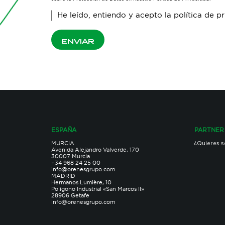
He leído, entiendo y acepto la
política de p
ENVIAR
ESPAÑA
PARTNER
MURCIA
¿Quieres s
Avenida Alejandro Valverde, 170
30007 Murcia
+34 968 24 25 00
info@orenesgrupo.com
MADRID
Hermanos Lumière, 10
Polígono Industrial «San Marcos II»
28906 Getafe
info@orenesgrupo.com