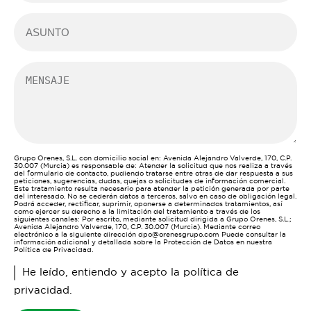
Grupo Orenes, S.L. con domicilio social en: Avenida Alejandro Valverde, 170, C.P.
30.007 (Murcia) es responsable de: Atender la solicitud que nos realiza a través
del formulario de contacto, pudiendo tratarse entre otras de dar respuesta a sus
peticiones, sugerencias, dudas, quejas o solicitudes de información comercial.
Este tratamiento resulta necesario para atender la petición generada por parte
del interesado. No se cederán datos a terceros, salvo en caso de obligación legal.
Podrá acceder, rectificar, suprimir, oponerse a determinados tratamientos, así
como ejercer su derecho a la limitación del tratamiento a través de los
siguientes canales: Por escrito, mediante solicitud dirigida a Grupo Orenes, S.L.;
Avenida Alejandro Valverde, 170, C.P. 30.007 (Murcia). Mediante correo
electrónico a la siguiente dirección dpo@orenesgrupo.com Puede consultar la
información adicional y detallada sobre la Protección de Datos en nuestra
Política de Privacidad.
He leído, entiendo y acepto la
política de
privacidad
.