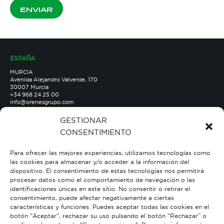
ENVIAR
ESPAÑA
MURCIA
Avenida Alejandro Valverde, 170
30007 Murcia
+34 968 24 25 00
info@orenesgrupo.com
MADRID
Hermanos Lumière, 10
GESTIONAR
Polígono Industrial «San Marcos II»
CONSENTIMIENTO
28906 Getafe
info@orenesgrupo.com
Para ofrecer las mejores experiencias, utilizamos tecnologías como
PARTNER
las cookies para almacenar y/o acceder a la información del
¿Quieres ser nuestro partner?
dispositivo. El consentimiento de estas tecnologías nos permitirá
procesar datos como el comportamiento de navegación o las
TRABAJA CON NOSOTROS
identificaciones únicas en este sitio. No consentir o retirar el
Únete a nuestro equipo
consentimiento, puede afectar negativamente a ciertas
características y funciones. Puedes aceptar todas las cookies en el
AYUDA
botón "Aceptar", rechazar su uso pulsando el botón “Rechazar” o
Preguntas frecuentes