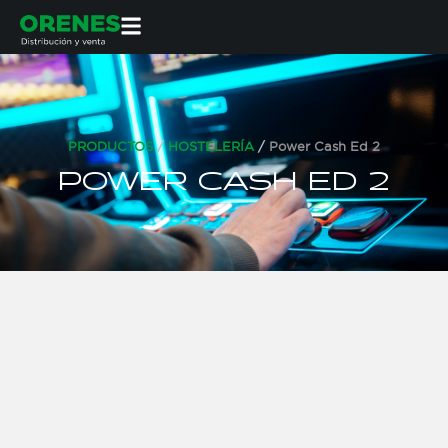
PRODUCTOS
/
HOSTELERÍA
/
Power Cash Ed 2
POWER CASH ED 2