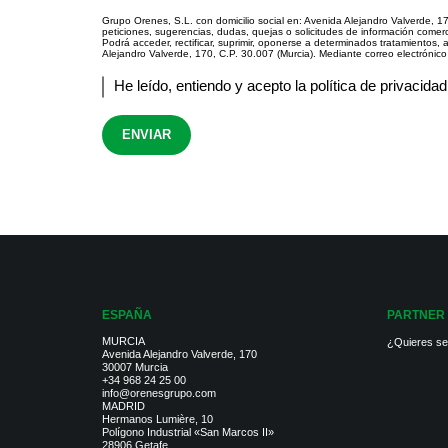
Grupo Orenes, S.L. con domicilio social en: Avenida Alejandro Valverde, 17
peticiones, sugerencias, dudas, quejas o solicitudes de información comerc
Podrá acceder, rectificar, suprimir, oponerse a determinados tratamientos, a
Alejandro Valverde, 170, C.P. 30.007 (Murcia). Mediante correo electrónic
He leído, entiendo y acepto la
política de privacidad
ENVIAR
ESPAÑA
PARTNER
MURCIA
¿Quieres se
Avenida Alejandro Valverde, 170
30007 Murcia
+34 968 24 25 00
info@orenesgrupo.com
MADRID
Hermanos Lumière, 10
Polígono Industrial «San Marcos II»
28906 Getafe