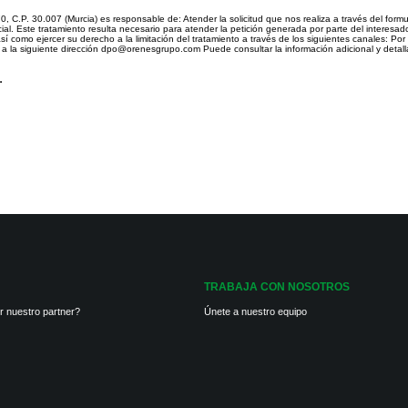
0, C.P. 30.007 (Murcia) es responsable de: Atender la solicitud que nos realiza a través del form
ial. Este tratamiento resulta necesario para atender la petición generada por parte del interesad
sí como ejercer su derecho a la limitación del tratamiento a través de los siguientes canales: Por
o a la siguiente dirección dpo@orenesgrupo.com Puede consultar la información adicional y detall
.
TRABAJA CON NOSOTROS
r nuestro partner?
Únete a nuestro equipo