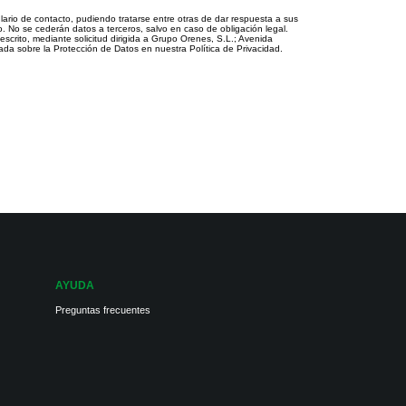
ulario de contacto, pudiendo tratarse entre otras de dar respuesta a sus
o. No se cederán datos a terceros, salvo en caso de obligación legal.
 escrito, mediante solicitud dirigida a Grupo Orenes, S.L.; Avenida
ada sobre la Protección de Datos en nuestra Política de Privacidad.
AYUDA
Preguntas frecuentes